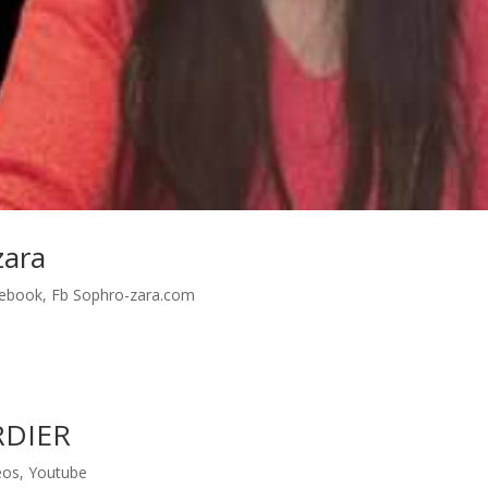
zara
ebook
,
Fb Sophro-zara.com
RDIER
éos
,
Youtube