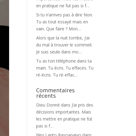
en pratique ne fut pas si f…
Si tu n’arrives pas à dire Non.
Tu as tout essayé mais en
vain. Que faire ? Mon…
Alors que la nuit tombe, j’ai
du mal à trouver le sommeil.
Je suis seule dans mo…
Tu as ton téléphone dans ta
main. Tu écris. Tu effaces. Tu
ré-écris. Tu ré-effac…
Commentaires
récents
Dieu Donné
dans
J’ai pris des
décisions importantes. Mais
les mettre en pratique ne fut
pas si f…
Niry Lanto Rasoanaivo
dans