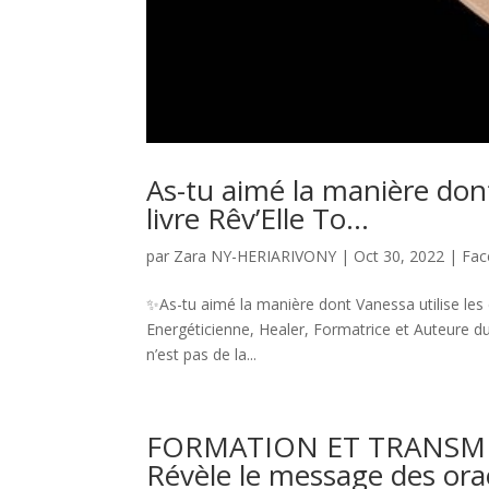
As-tu aimé la manière don
livre Rêv’Elle To…
par
Zara NY-HERIARIVONY
|
Oct 30, 2022
|
Fac
✨As-tu aimé la manière dont Vanessa utilise les 
Energéticienne, Healer, Formatrice et Auteure du li
n’est pas de la...
FORMATION ET TRANSMIS
Révèle le message des ora